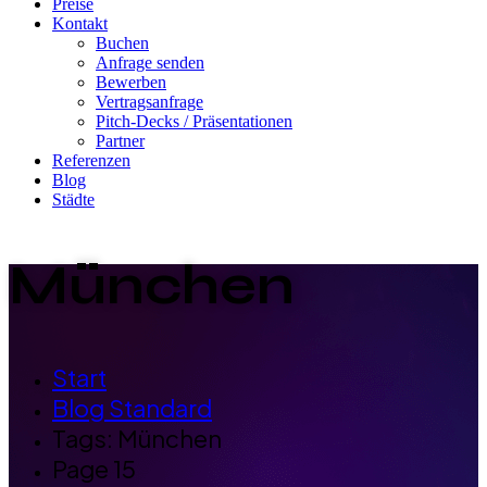
Preise
Kontakt
Buchen
Anfrage senden
Bewerben
Vertragsanfrage
Pitch-Decks / Präsentationen
Partner
Referenzen
Blog
Städte
München
Start
Blog Standard
Tags: München
Page 15