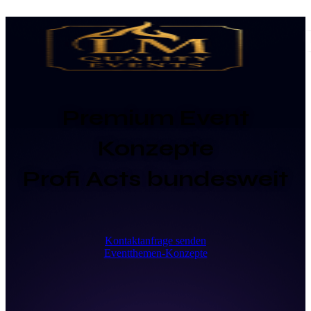
Premium Event
Konzepte
Profi Acts bundesweit
Kontaktanfrage senden
Eventthemen-Konzepte