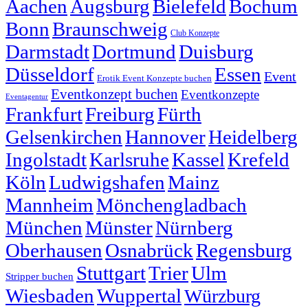
Aachen
Augsburg
Bielefeld
Bochum
Bonn
Braunschweig
Club Konzepte
Darmstadt
Dortmund
Duisburg
Düsseldorf
Essen
Event
Erotik Event Konzepte buchen
Eventkonzept buchen
Eventkonzepte
Eventagentur
Frankfurt
Freiburg
Fürth
Gelsenkirchen
Hannover
Heidelberg
Ingolstadt
Karlsruhe
Kassel
Krefeld
Köln
Ludwigshafen
Mainz
Mannheim
Mönchengladbach
München
Münster
Nürnberg
Oberhausen
Osnabrück
Regensburg
Stuttgart
Trier
Ulm
Stripper buchen
Wiesbaden
Wuppertal
Würzburg