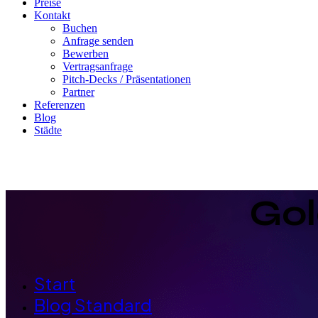
Preise
Kontakt
Buchen
Anfrage senden
Bewerben
Vertragsanfrage
Pitch-Decks / Präsentationen
Partner
Referenzen
Blog
Städte
Gol
Start
Blog Standard