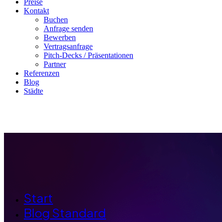
Preise
Kontakt
Buchen
Anfrage senden
Bewerben
Vertragsanfrage
Pitch-Decks / Präsentationen
Partner
Referenzen
Blog
Städte
Start
Blog Standard