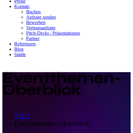
Preise
Kontakt
Buchen
Anfrage senden
Bewerben
Vertragsanfrage
Pitch-Decks / Präsentationen
Partner
Referenzen
Blog
Städte
Eventthemen-
Überblick
Start
Eventthemen-Überblick