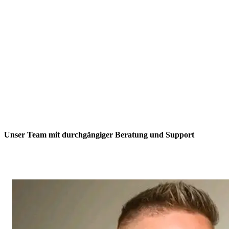
Showmoment mit Glamour
Theater- und Varieté-Bühnen
– perfekt für
große Inszenierungen
Mottopartys (z. B. 20er-Jahre)
– authentische
und extravagante Burlesque-Atmosphäre
Unser Team mit durchgängiger Beratung und Support