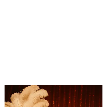
Tänzer:innen in aufwendigen Burlesque-
Kostümen
Erotische Dance Perfomances voller Erotik,
Spannung & Überraschung
Stilvolle Deko für den Burlesque-Flair
Optional mit Feuershow, Stelzenläufern,
Poledancerinnen & Walking Acts kombinierbar
Professionelle Tänzerinnen und Tänzer mit
Background in Theater, Revue, Gogo & Modern
Dance
Perfekt geeignet für Clubs, FKK-Locations, Galas
und exklusive Kinky Party Konzepte
Choreografierte Auftritte in Solo, Duo oder
Ensemble-Formationen