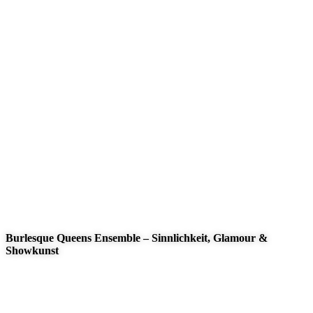
Lichteffekte
Kombinierbar mit
LED´s, Visual Mapping oder
Blacklight-Animation
Burlesque Queens Ensemble – Sinnlichkeit, Glamour &
Showkunst
Was erwartet Sie bei „Burlesque Queens
Ensemble“?