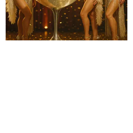
🌟 Highlights des Burlesque Queens
Ensemble
👠
Sinnliche Burlesque-Tänzerinnen
mit
Eleganz und Ausstrahlung
👗
Extravagante Kostüme
: Glitzer, Federn,
Korsetts und glamouröse Accessoires
💃
Choreografien im Ensemble
– synchron,