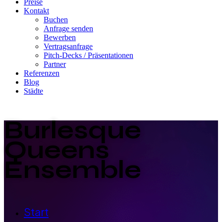
Preise
Kontakt
Buchen
Anfrage senden
Bewerben
Vertragsanfrage
Pitch-Decks / Präsentationen
Partner
Referenzen
Blog
Städte
Burlesque
Queens
Ensemble
Start