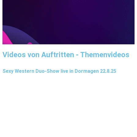
Videos von Auftritten - Themenvideos
Sexy Western Duo-Show live in Dormagen 22.8.25