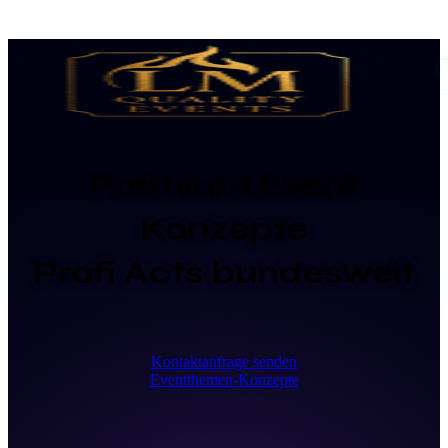
Premium Event
Konzepte
Profi Acts bundesweit
Kontaktanfrage senden
Eventthemen-Konzepte