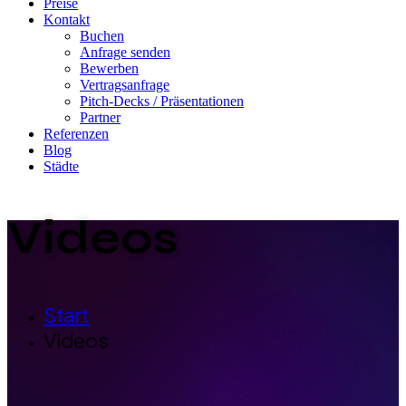
Preise
Kontakt
Buchen
Anfrage senden
Bewerben
Vertragsanfrage
Pitch-Decks / Präsentationen
Partner
Referenzen
Blog
Städte
Videos
Start
Videos