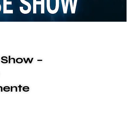
e Show –
mente
Event in neue Sphären.
ische Eleganz
mit einer
futuristischen
men und mit glanzvollen Flügeln das Publikum