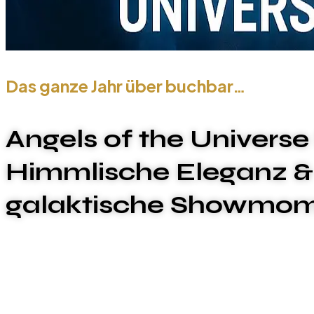
Das ganze Jahr über buchbar…
Angels of the Univers
Himmlische Eleganz &
galaktische Showmo
Mit der
Angels of the Universe Show
heben Sie Ihr 
Dieses spektakuläre Showkonzept kombiniert
himml
Inszenierung
, bei der Engel in schimmernden Kostü