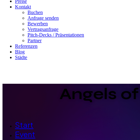
Preise
Kontakt
Buchen
Anfrage senden
Bewerben
Vertragsanfrage
Pitch-Decks / Präsentationen
Partner
Referenzen
Blog
Städte
Angels o
Start
Event