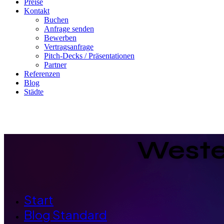
Preise
Kontakt
Buchen
Anfrage senden
Bewerben
Vertragsanfrage
Pitch-Decks / Präsentationen
Partner
Referenzen
Blog
Städte
Weste
Start
Blog Standard