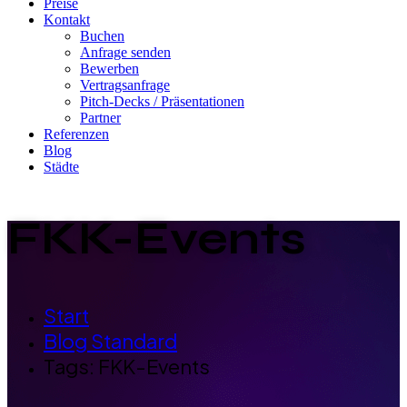
Preise
Kontakt
Buchen
Anfrage senden
Bewerben
Vertragsanfrage
Pitch-Decks / Präsentationen
Partner
Referenzen
Blog
Städte
FKK-Events
Start
Blog Standard
Tags: FKK-Events