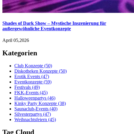
Shades of Dark Show – Mystische Inszenierung für
außergewöhnliche Eventkonzepte
April 05,2026
Kategorien
Club Konzepte
(50)
Diskotheken Konzepte
(50)
Erotik Events
(47)
Eventkonzepte
(59)
Festivals
(49)
FKK-Events
(45)
Halloweenpartys
(46)
Kinky Party Konzepte
(38)
Saunaclub-Events
(40)
Silvesterpartys
(47)
Weihnachtsfeiern
(45)
Tag Cloud