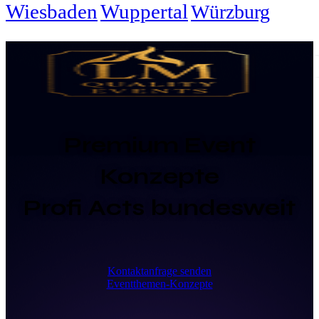
Wiesbaden
Wuppertal
Würzburg
Premium Event
Konzepte
Profi Acts bundesweit
Kontaktanfrage senden
Eventthemen-Konzepte