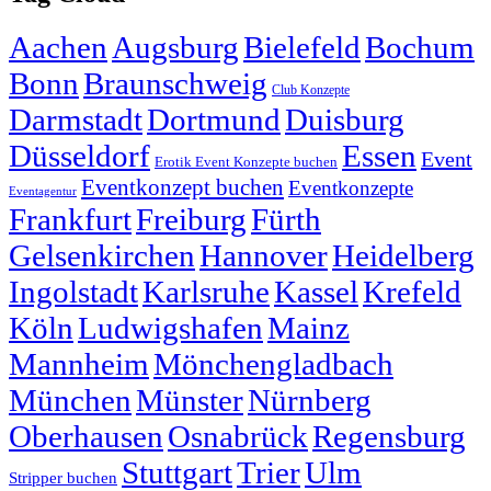
Aachen
Augsburg
Bielefeld
Bochum
Bonn
Braunschweig
Club Konzepte
Darmstadt
Dortmund
Duisburg
Düsseldorf
Essen
Event
Erotik Event Konzepte buchen
Eventkonzept buchen
Eventkonzepte
Eventagentur
Frankfurt
Freiburg
Fürth
Gelsenkirchen
Hannover
Heidelberg
Ingolstadt
Karlsruhe
Kassel
Krefeld
Köln
Ludwigshafen
Mainz
Mannheim
Mönchengladbach
München
Münster
Nürnberg
Oberhausen
Osnabrück
Regensburg
Stuttgart
Trier
Ulm
Stripper buchen