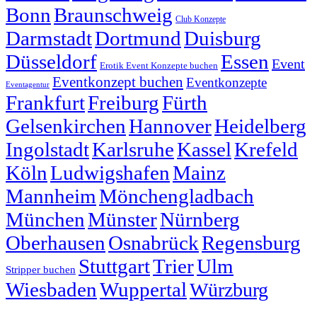
Bonn
Braunschweig
Club Konzepte
Darmstadt
Dortmund
Duisburg
Düsseldorf
Essen
Event
Erotik Event Konzepte buchen
Eventkonzept buchen
Eventkonzepte
Eventagentur
Frankfurt
Freiburg
Fürth
Gelsenkirchen
Hannover
Heidelberg
Ingolstadt
Karlsruhe
Kassel
Krefeld
Köln
Ludwigshafen
Mainz
Mannheim
Mönchengladbach
München
Münster
Nürnberg
Oberhausen
Osnabrück
Regensburg
Stuttgart
Trier
Ulm
Stripper buchen
Wiesbaden
Wuppertal
Würzburg