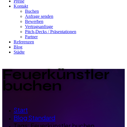
Preise
Kontakt
Buchen
Anfrage senden
Bewerben
Vertragsanfrage
Pitch-Decks / Präsentationen
Partner
Referenzen
Blog
Städte
Feuerkünstler
buchen
Start
Blog Standard
Tags: Feuerkünstler buchen