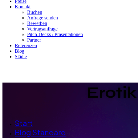
Preise
Kontakt
Buchen
Anfrage senden
Bewerben
Vertragsanfrage
Pitch-Decks / Präsentationen
Partner
Referenzen
Blog
Städte
Eroti
Start
Blog Standard