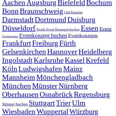
Aachen
Augsburg
Bielefeld
Bochum
Bonn
Braunschweig
Club Konzepte
Darmstadt
Dortmund
Duisburg
Düsseldorf
Essen
Event
Erotik Event Konzepte buchen
Eventkonzept buchen
Eventkonzepte
Eventagentur
Frankfurt
Freiburg
Fürth
Gelsenkirchen
Hannover
Heidelberg
Ingolstadt
Karlsruhe
Kassel
Krefeld
Köln
Ludwigshafen
Mainz
Mannheim
Mönchengladbach
München
Münster
Nürnberg
Oberhausen
Osnabrück
Regensburg
Stuttgart
Trier
Ulm
Stripper buchen
Wiesbaden
Wuppertal
Würzburg