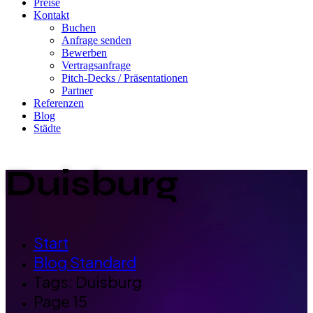
Preise
Kontakt
Buchen
Anfrage senden
Bewerben
Vertragsanfrage
Pitch-Decks / Präsentationen
Partner
Referenzen
Blog
Städte
Duisburg
Start
Blog Standard
Tags: Duisburg
Page 15