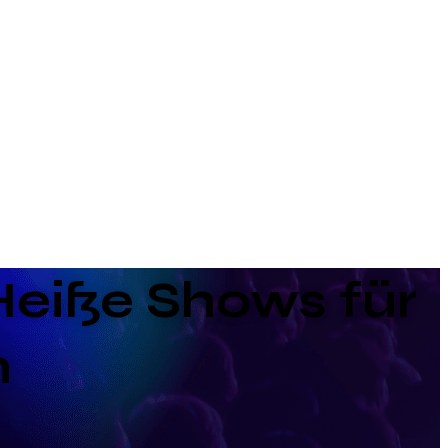
Heiße Shows für
n