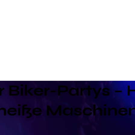
r Biker-Partys – 
heiße Maschine