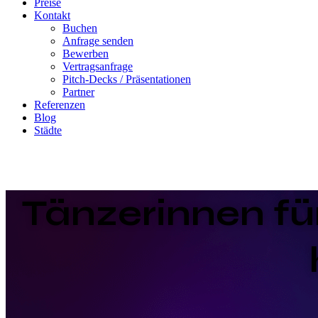
Preise
Kontakt
Buchen
Anfrage senden
Bewerben
Vertragsanfrage
Pitch-Decks / Präsentationen
Partner
Referenzen
Blog
Städte
Tänzerinnen fü