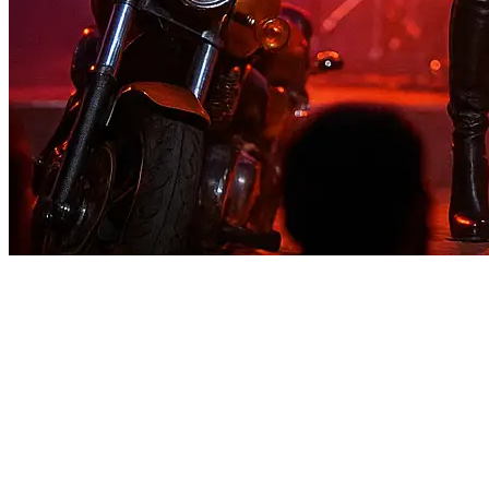
🌍 Ihr professioneller Showpartner – international
& flächendeckend organisiert
Egal ob Berlin, Wien, Zürich, Hamburg oder eine exklusive
Location auf dem Land – unsere
organisierten Teams
arbeiten in Deutschland, Österreich und der Schweiz. Mit
einem umfassenden Netzwerk und exzellentem