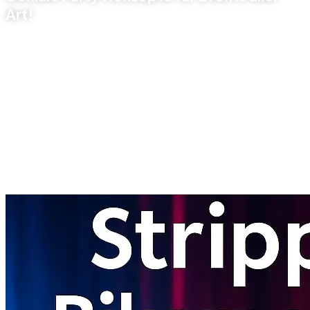
Art!
📞 Jetzt buchen & begeistern
Sie möchten
dieses Konzept
buchen oder sich beraten
lassen? Kein Problem – unser Team steht Ihnen gerne zur
Seite:
📞
Hotline: 069 – 971 972 9204
📧 Oder senden Sie uns Ihre Anfrage ganz bequem über das
Kontaktformular auf unserer Website
. Wir melden uns
innerhalb kürzester Zeit mit einem individuellen Angebot.