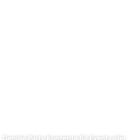
Fazit: Stripperinnen machen Bikerpartys unvergesslich
🏍🔥
Ob in
Köln, Düsseldorf, Dortmund, München oder
Nürnberg
– eine Stripperin ist das Highlight jeder Bikerparty.
Ergänzt durch
Stripper, Gogos, Feuerkünstler, Duo- und
Pärchen Shows oder Stelzen Roboter
wird jede Feier zu
einem einzigartigen Erlebnis.
👉
Call-to-Action:
Buchen Sie jetzt eine
Stripperin für Ihre Bikerparty in ganz
Deutschland
. Ergänzen Sie das Programm mit
Feuershows,
Gogos und Strippern
– für ein Event voller Leidenschaft,
Power und Show-Highlights.
Geniale Party Konzepte für Events aller