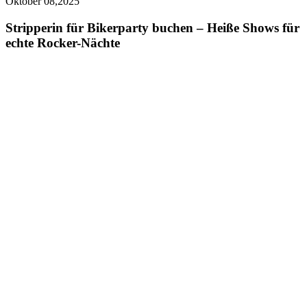
Oktober 08,2025
Stripperin für Bikerparty buchen – Heiße Shows für
echte Rocker-Nächte
Bikerpartys sind berühmt für ihre einzigartige Mischung aus
Freiheit, Leidenschaft und wilder Atmosphäre. Motorräder,
Lederjacken, Rockmusik und Partyfeeling gehören dazu – und
eine
Stripperin
als Showact macht das Erlebnis komplett. Mit
erotischer Ausstrahlung, professionellen Choreografien und
einem Hauch Rebellion sorgt sie dafür, dass die Party einen
unvergesslichen Höhepunkt erhält.
Wer eine
Stripperin buchen
möchte, kann die Show perfekt
kombinieren mit weiteren Acts:
Stripper buchen
,
energiegeladene
Gogos buchen
, spektakuläre
Feuerkünstler buchen
, prickelnde
Duo-Erotik Show
buchen
, intensive
Pärchen Shows
, futuristische
Stelzen