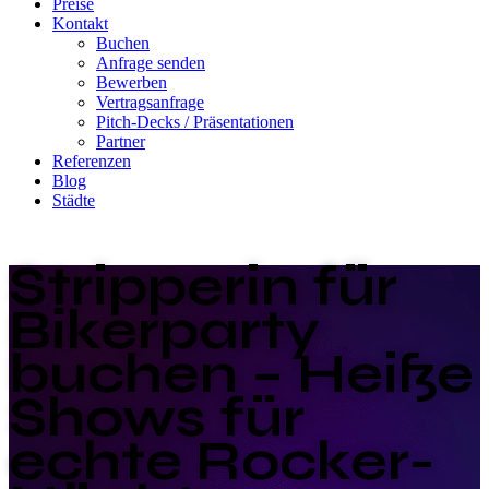
Preise
Kontakt
Buchen
Anfrage senden
Bewerben
Vertragsanfrage
Pitch-Decks / Präsentationen
Partner
Referenzen
Blog
Städte
Stripperin für
Bikerparty
buchen – Heiße
Shows für
echte Rocker-