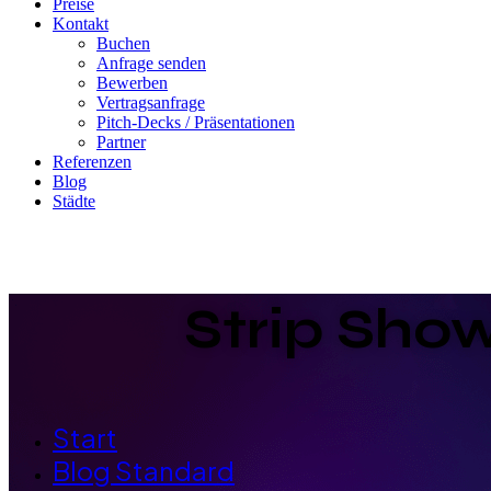
Preise
Kontakt
Buchen
Anfrage senden
Bewerben
Vertragsanfrage
Pitch-Decks / Präsentationen
Partner
Referenzen
Blog
Städte
Strip Show
Start
Blog Standard