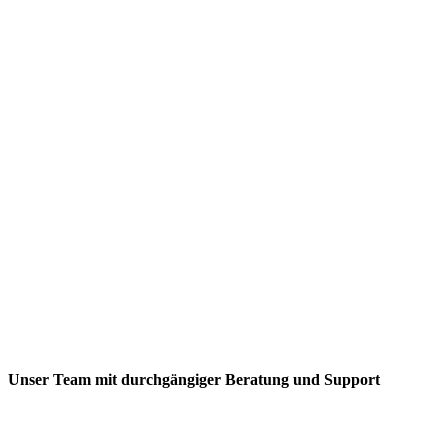
Kreativität
24/7 Service
👉 Deine Eventagentur Itzehoe für unvergessliche
Events.
Unser Team mit durchgängiger Beratung und Support