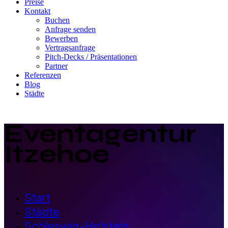
Preise
Kontakt
Buchen
Anfrage senden
Bewerben
Vertragsanfrage
Pitch-Decks / Präsentationen
Partner
Referenzen
Blog
Städte
Eventagentur
Itzehoe
Start
Städte
Schleswig-Holstein