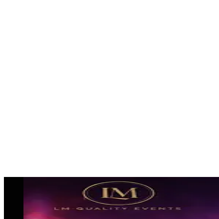
Besonders gefragt sind:
Gogos für Events
Tänzerinnen und Tänzer
Showacts für Firmenfeiern und Events
👉 Ob Eventkonzept buchen oder komplette
Eventplanung:
Wir sorgen für ein stimmiges Event in Itzehoe mit
Erlebnisgarantie.