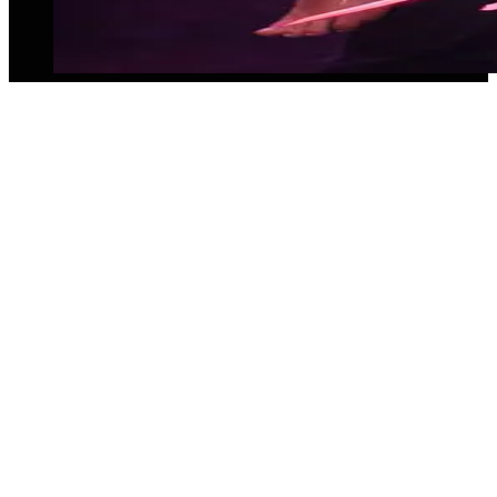
💃 Gogos für Events buchen in Itzehoe –
Tänzer & Tänzerinnen mit Konzept
Unsere Agentur für Eventkonzepte bietet dir
professionelle Tänzerinnen und Tänzer, perfekt
abgestimmt auf dein Event in Itzehoe.
Gogos buchen für Eventkonzepte
Tänzer & Tänzerinnen für Clubs, Firmenfeiern &
Festivals
Individuelle Choreografien passend zum Event