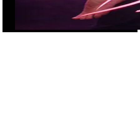
💃 Gogos für Events buchen in Leipzig –
Tänzer & Tänzerinnen mit Konzept
Unsere Agentur für Eventkonzepte bietet dir
professionelle Tänzerinnen und Tänzer, perfekt
abgestimmt auf dein Event in Leipzig.
Gogos buchen für Eventkonzepte
Tänzer & Tänzerinnen für Clubs, Firmenfeiern &
Festivals