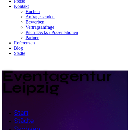
Preise
Kontakt
Buchen
Anfrage senden
Bewerben
Vertragsanfrage
Pitch-Decks / Präsentationen
Partner
Referenzen
Blog
Städte
Eventagentur
Leipzig
Start
Städte
Sachsen