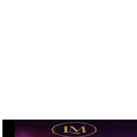
professionelle Umsetzung.
Besonders gefragt sind:
Gogos für Events
Tänzerinnen und Tänzer
Showacts für Firmenfeiern und Großevents
👉 Egal ob Eventkonzept buchen oder komplette
Eventplanung:
Wir realisieren dein Event in Leipzig professionell
und wirkungsvoll.