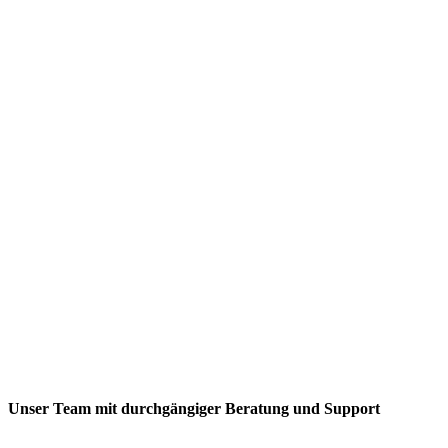
Qualität
Kreativität
24/7 Service
👉 Deine Eventagentur Leipzig für unvergessliche
Events.
Unser Team mit durchgängiger Beratung und Support