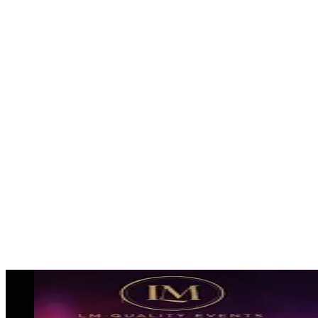
professionelle Umsetzung.
Besonders gefragt sind:
Gogos für Events
Tänzerinnen und Tänzer
Showacts für Firmenfeiern und Events
👉 Egal ob Eventkonzept buchen oder komplette
Eventplanung:
Wir realisieren dein Event in Leverkusen
professionell und wirkungsvoll.