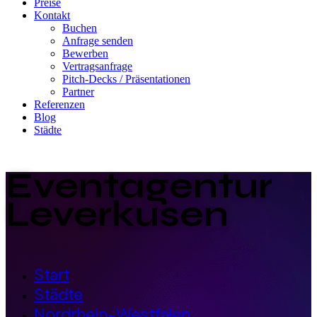
Preise
Kontakt
Buchen
Anfrage senden
Bewerben
Vertragsanfrage
Pitch-Decks / Präsentationen
Partner
Referenzen
Blog
Städte
Eventagentur
Leverkusen
Start
Städte
Nordrhein-Westfalen