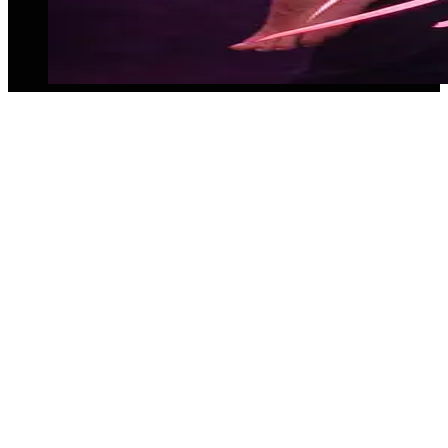
💃 Gogos für Events buchen in Leverkusen
– Tänzer & Tänzerinnen mit Konzept
Unsere Agentur für Eventkonzepte bietet dir
professionelle Tänzerinnen und Tänzer, perfekt
abgestimmt auf dein Event in Leverkusen.
Gogos buchen für Eventkonzepte
Tänzer & Tänzerinnen für Clubs, Firmenfeiern &
Festivals
Individuelle Choreografien passend zum Event