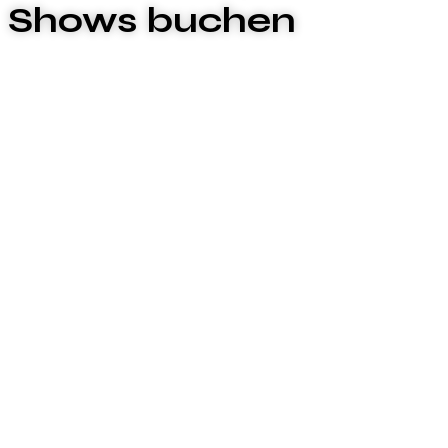
Shows buchen
🎉 Eventagentur Leverkusen –
Exklusive Eventkonzepte &
Gogos für Events buchen
Du suchst eine professionelle Eventagentur in
Leverkusen, die dein Event auf ein neues Level
hebt? Dann bist du bei LM Quality Events genau
richtig – deiner erfahrenen Agentur für Events und
hochwertige Eventkonzepte.
Ob Firmenfeier, Club-Event, Messe, Festival oder
private Party in Leverkusen: Wir entwickeln
individuelle Eventkonzepte und liefern dir