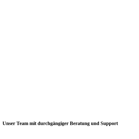
Kreativität
24/7 Service
👉 Deine Eventagentur Leverkusen für
unvergessliche Events.
Unser Team mit durchgängiger Beratung und Support