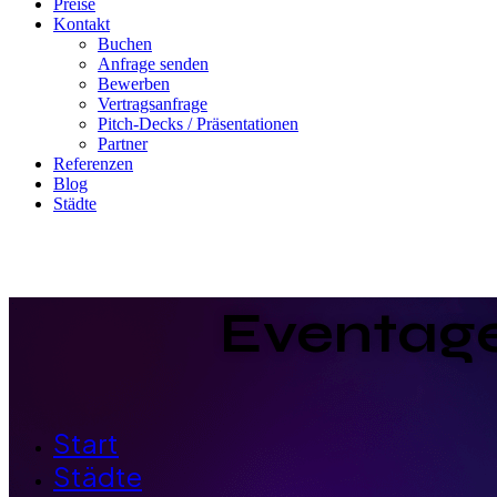
Preise
Kontakt
Buchen
Anfrage senden
Bewerben
Vertragsanfrage
Pitch-Decks / Präsentationen
Partner
Referenzen
Blog
Städte
Eventag
Start
Städte