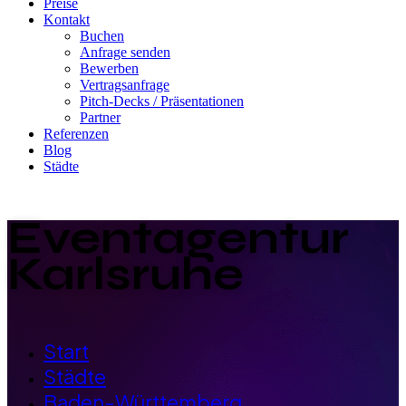
Preise
Kontakt
Buchen
Anfrage senden
Bewerben
Vertragsanfrage
Pitch-Decks / Präsentationen
Partner
Referenzen
Blog
Städte
Eventagentur
Karlsruhe
Start
Städte
Baden-Württemberg