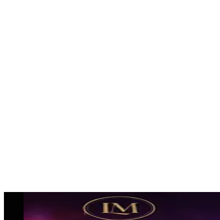
professionelle Umsetzung.
Besonders gefragt sind:
Gogos für Events
Tänzerinnen und Tänzer
Showacts für Firmenfeiern und Großevents
👉 Egal ob Eventkonzept buchen oder komplette
Eventplanung:
Wir realisieren dein Event in Karlsruhe professionell
und wirkungsvoll.