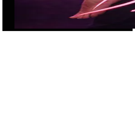
💃 Gogos für Events buchen in Karlsruhe –
Tänzer & Tänzerinnen mit Konzept
Unsere Agentur für Eventkonzepte bietet dir
professionelle Tänzerinnen und Tänzer, perfekt
abgestimmt auf dein Event in Karlsruhe.
Gogos buchen für Eventkonzepte
Tänzer & Tänzerinnen für Clubs, Firmenfeiern &
Festivals