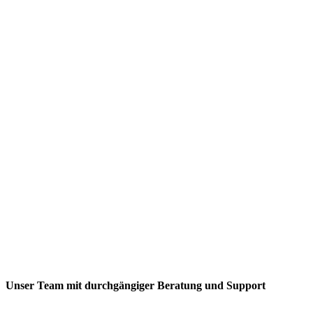
Qualität
Kreativität
24/7 Service
👉 Deine Eventagentur Karlsruhe für unvergessliche
Events.
Unser Team mit durchgängiger Beratung und Support